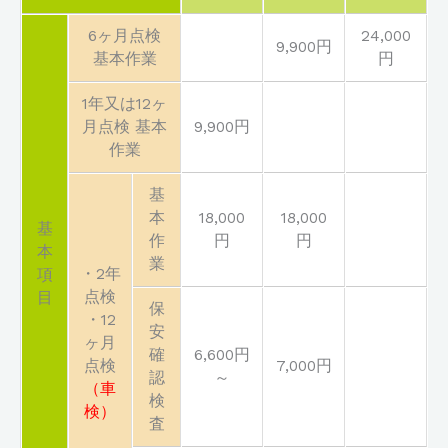
6ヶ月点検
24,000
9,900円
基本作業
円
1年又は12ヶ
月点検 基本
9,900円
作業
基
本
18,000
18,000
基
作
円
円
本
業
・2年
項
点検
目
保
・12
安
ヶ月
確
6,600円
点検
7,000円
認
～
（車
検
検）
査