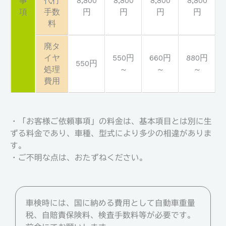
事
代行
8,800
8,800
8,800
8,800
項
手数
円
円
円
円
料
廃タ
イヤ
550円
660円
880円
550円
処理
～
～
～
費用
・「お客様ご依頼事項」の料金は、基本項目とは別に生
ずる料金であり、車種、型式により多少の相違がありま
す。
・ご不明な点は、おたずねください。
車検時には、国に納める費用として自動車重量
税、自賠責保険料、検査手数料等が必要です。