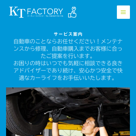
内
容
を
ス
キ
サービス案内
ッ
自動車のことならお任せください！メンテナ
プ
ンスから修理、自動車購入までお客様に合っ
たご提案を行います。
お困りの時はいつでも気軽に相談できる良き
アドバイザーであり続け、安心かつ安全で快
適なカーライフをお手伝いいたします。