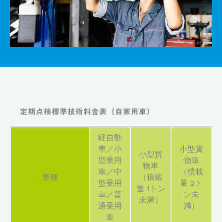
定期点検標準技術料金表（自家用車）
軽自動
車／小
小型貨
小型貨
型乗用
物車
物車
車／中
（積載
車種
（積載
型乗用
量 2ト
量 1トン
車／普
ン未
未満）
通乗用
満）
車