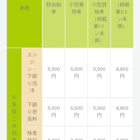
軽自動
小型乗
小型貨
（積載
車種
車
用車
物車
量2ト
（積載
ン未
量1ト
満）
ン未
満）
エン
ジ
ン・
5,500
5,500
5,500
8,800
下廻
円
円
円
円
り洗
浄
お
客
下廻
5,500
5,500
5,500
8,800
様
り塗
円
円
円
円
ご
装料
依
頼
検査